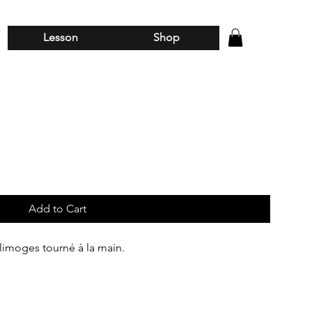
Lesson
Shop
Add to Cart
 limoges tourné à la main.