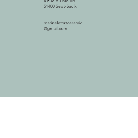
4 Rue du Moulin
51400 Sept-Saulx
marinelefortceramic
@gmail.com
Register for ou