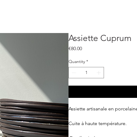
Assiette Cuprum
Price
€80.00
Quantity
*
Assiette artisanale en porcelain
Cuite à haute température.